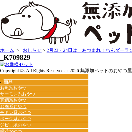
ホーム
>
おしらせ
>
2月23・24日は「あつまれ！わんダー
_K709829
Copyright ©- All Rights Reserved.：
2026 無添加ペットのおやつ屋o
商品
お魚系おやつ
サーモン系おやつ
真鯛系おやつ
お肉系おやつ
チキン系おやつ
ポーク系おやつ
ジビエ系おやつ
腸活おやつ