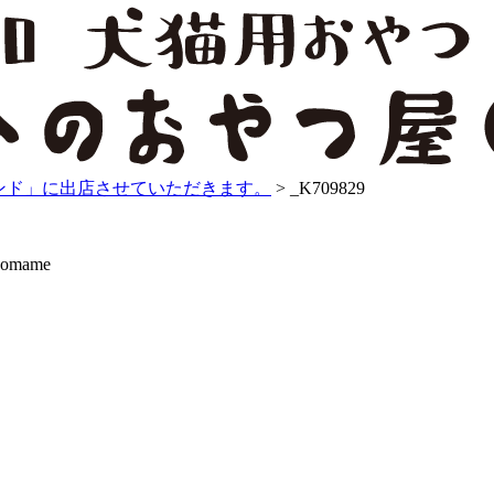
ランド」に出店させていただきます。
>
_K709829
mame