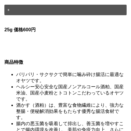
25g 価格600円
商品特徴
パリパリ・サクサクで簡単に噛み砕け腸活に最適な
オヤツです。
ヘルシー安心安全な国産ノンアルコール酒粕、国産
米油、国産小麦粉とトコトンこだわっているオヤツ
です。
酒かす（酒粕）は、豊富な食物繊維により、強力な
整腸・便秘解消効果をもたらす優秀な腸活食材で
す。
腸内の悪玉菌を吸着して排出し、善玉菌を増やすこ
とで腸内環境を改善し、美肌や免疫力向上、さらに