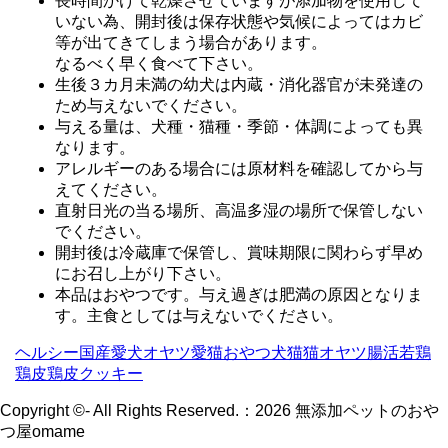
長時間かけて乾燥させていますが添加物を使用して
いない為、開封後は保存状態や気候によってはカビ
等が出てきてしまう場合があります。
なるべく早く食べて下さい。
生後３カ月未満の幼犬は内蔵・消化器官が未発達の
ため与えないでください。
与える量は、犬種・猫種・季節・体調によっても異
なります。
アレルギーのある場合には原材料を確認してから与
えてください。
直射日光の当る場所、高温多湿の場所で保管しない
でください。
開封後は冷蔵庫で保管し、賞味期限に関わらず早め
にお召し上がり下さい。
本品はおやつです。与え過ぎは肥満の原因となりま
す。主食としては与えないでください。
ヘルシー
国産
愛犬オヤツ
愛猫おやつ
犬
猫
猫オヤツ
腸活
若鶏
鶏皮
鶏皮クッキー
Copyright ©- All Rights Reserved.：
2026 無添加ペットのおや
つ屋omame