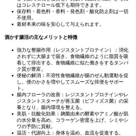
はコレステロール低下も期待できます。
保存料・着色料・香料・発色剤・酸化防止剤は一切
不使用。
素材本来の味を安心して与えられます。
酒かす腸活の主なメリットと特徴
強力な整腸作用（レジスタントプロテイン）：消化
されずに大腸まで届き、食物繊維のように脂質を吸
着して排出する、食物繊維に似た働きをするタンパ
ク質が豊富。
便秘の解消：不溶性食物繊維が腸のぜん動運動を促
し、便のかさを増やしてスムーズな排便をサポー
ト。
腸内フローラの改善：レジスタントプロテインやレ
ジスタントスターチが善玉菌（ビフィズス菌）の栄
養となり、腸内環境を整える。
美肌・抗酸化効果：麹菌由来の酵素やアミノ酸が肌
の水分量を高め、コラーゲン密度を上げ、シミやシ
ワの予防に貢献。
温活・代謝向上：身体を温め、血流を促進する。