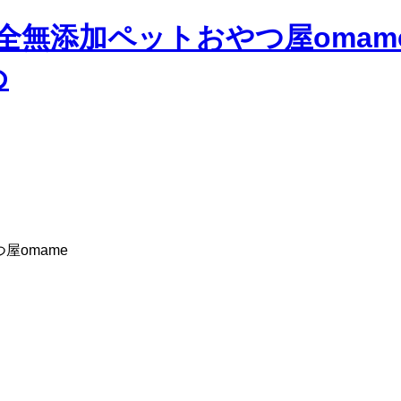
屋omame