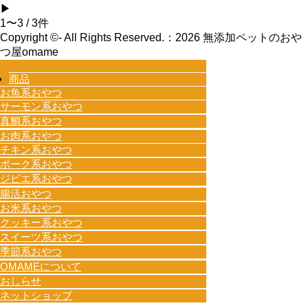
▶
1〜3 / 3件
Copyright ©- All Rights Reserved.：
2026 無添加ペットのおや
つ屋omame
商品
お魚系おやつ
サーモン系おやつ
真鯛系おやつ
お肉系おやつ
チキン系おやつ
ポーク系おやつ
ジビエ系おやつ
腸活おやつ
お米系おやつ
クッキー系おやつ
スイーツ系おやつ
季節系おやつ
OMAMEについて
おしらせ
ネットショップ