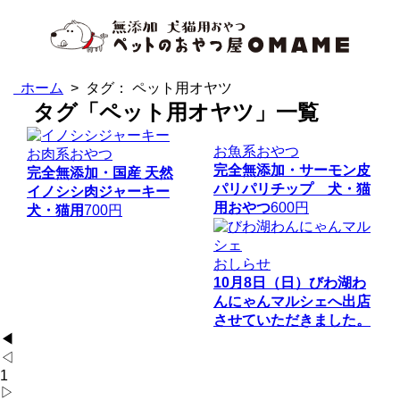
ホーム
> タグ：
ペット用オヤツ
タグ「ペット用オヤツ」一覧
お魚系おやつ
お肉系おやつ
完全無添加・サーモン皮
完全無添加・国産 天然
パリパリチップ 犬・猫
イノシシ肉ジャーキー
用おやつ
600円
犬・猫用
700円
おしらせ
10月8日（日）びわ湖わ
んにゃんマルシェへ出店
させていただきました。
◀
◁
1
▷